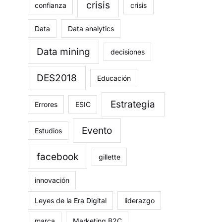
crisis
confianza
crisis
Data
Data analytics
Data mining
decisiones
DES2018
Educación
Estrategia
Errores
ESIC
Evento
Estudios
facebook
gillette
innovación
Leyes de la Era Digital
liderazgo
marca
Marketing B2C