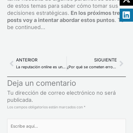
de estos temas para saber cómo tomar sus
decisiones estratégicas.
En los próximos tres
posts voy a intentar abordar estos puntos
. To
be continued…
Ant
Sig
ANTERIOR
SIGUIENTE
La reputación online es un hecho
¿Por qué se cometen errores en las decisiones?
Deja un comentario
Tu dirección de correo electrónico no será
publicada.
Los campos obligatorios están marcados con
*
Escribe
aquí...