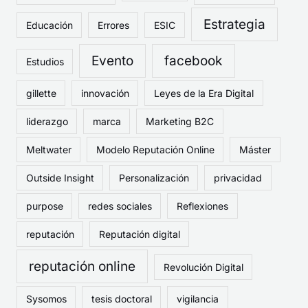
Estrategia
Educación
Errores
ESIC
Evento
facebook
Estudios
gillette
innovación
Leyes de la Era Digital
liderazgo
marca
Marketing B2C
Meltwater
Modelo Reputación Online
Máster
Outside Insight
Personalización
privacidad
purpose
redes sociales
Reflexiones
reputación
Reputación digital
reputación online
Revolución Digital
Sysomos
tesis doctoral
vigilancia