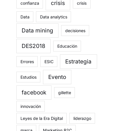
crisis
confianza
crisis
Data
Data analytics
Data mining
decisiones
DES2018
Educación
Estrategia
Errores
ESIC
Evento
Estudios
facebook
gillette
innovación
Leyes de la Era Digital
liderazgo
marca
Marketing B2C